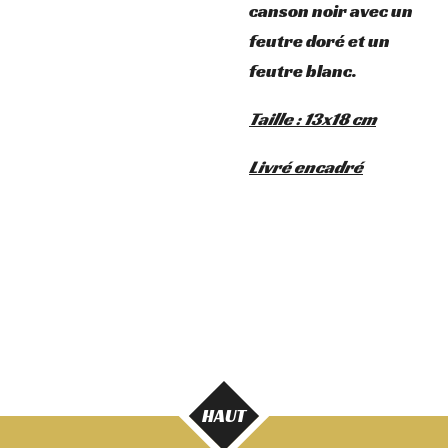
canson noir avec un
feutre doré et un
feutre blanc.
Taille : 13x18 cm
Livré encadré
HAUT