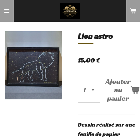
Passer
au
contenu
Lion astro
principal
15,00 €
Ajouter
au
panier
Dessin réalisé sur une
feuille de papier